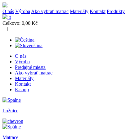
O nás
Výroba
Ako vybrať matrac
Materiály
Kontakt
Produkty
0
Celkovo:
0,00
Kč
O nás
Výroba
Predajné miesta
Ako vybrať matrac
Materiály
Kontakt
E-shop
Ložnice
Matrace