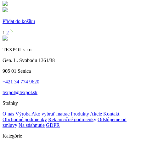
Přidat do košíku
1
2
TEXPOL s.r.o.
Gen. L. Svobodu 1361/38
905 01 Senica
+421 34 774 9620
texpol@texpol.sk
Stránky
O nás
Výroba
Ako vybrať matrac
Produkty
Akcie
Kontakt
Obchodné podmienky
Reklamačné podmienky
Odstúpenie od
zmluvy
Na stiahnutie
GDPR
Kategórie