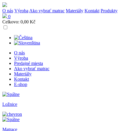
O nás
Výroba
Ako vybrať matrac
Materiály
Kontakt
Produkty
0
Celkovo:
0,00
Kč
O nás
Výroba
Predajné miesta
Ako vybrať matrac
Materiály
Kontakt
E-shop
Ložnice
Matrace