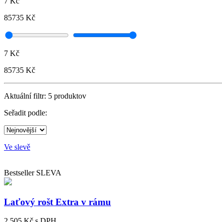
7 Kč
85735 Kč
7 Kč
85735 Kč
Aktuální filtr:
5
produktov
Seřadit podle:
Ve slevě
Bestseller
SLEVA
Laťový rošt Extra v rámu
2 505 Kč
s DPH