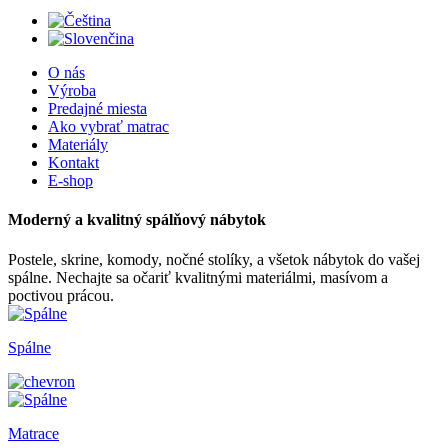
O nás
Výroba
Predajné miesta
Ako vybrať matrac
Materiály
Kontakt
E-shop
Moderný a kvalitný spálňový nábytok
Postele, skrine, komody, nočné stolíky, a všetok nábytok do vašej
spálne. Nechajte sa očariť kvalitnými materiálmi, masívom a
poctivou prácou.
Spálne
Matrace