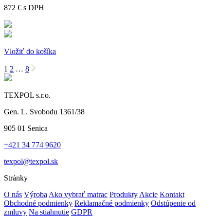
872 €
s DPH
Vložiť do košíka
1
2
…
8
TEXPOL s.r.o.
Gen. L. Svobodu 1361/38
905 01 Senica
+421 34 774 9620
texpol@texpol.sk
Stránky
O nás
Výroba
Ako vybrať matrac
Produkty
Akcie
Kontakt
Obchodné podmienky
Reklamačné podmienky
Odstúpenie od
zmluvy
Na stiahnutie
GDPR