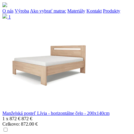
O nás
Výroba
Ako vybrať matrac
Materiály
Kontakt
Produkty
1
Manželská posteľ Lívia - horizontálne čelo - 200x140cm
1 x
872 €
872 €
Celkovo:
872.00
€