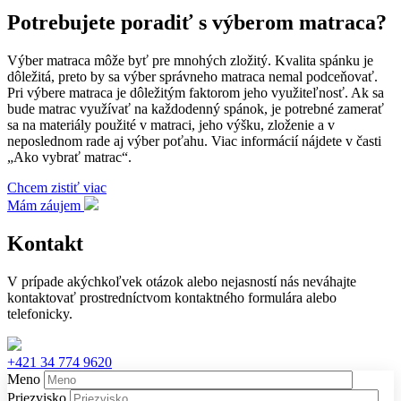
Potrebujete poradiť s výberom matraca?
Výber matraca môže byť pre mnohých zložitý. Kvalita spánku je
dôležitá, preto by sa výber správneho matraca nemal podceňovať.
Pri výbere matraca je dôležitým faktorom jeho využiteľnosť. Ak sa
bude matrac využívať na každodenný spánok, je potrebné zamerať
sa na materiály použité v matraci, jeho výšku, zloženie a v
neposlednom rade aj výber poťahu. Viac informácií nájdete v časti
„Ako vybrať matrac“.
Chcem zistiť viac
Mám záujem
Kontakt
V prípade akýchkoľvek otázok alebo nejasností nás neváhajte
kontaktovať prostredníctvom kontaktného formulára alebo
telefonicky.
+421 34 774 9620
Meno
Priezvisko