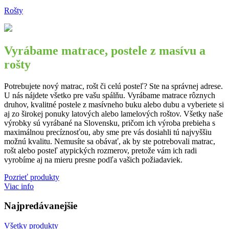
Rošty
Vyrábame matrace, postele z masívu a
rošty
Potrebujete nový matrac, rošt či celú posteľ? Ste na správnej adrese.
U nás nájdete všetko pre vašu spálňu. Vyrábame matrace rôznych
druhov, kvalitné postele z masívneho buku alebo dubu a vyberiete si
aj zo širokej ponuky latových alebo lamelových roštov. Všetky naše
výrobky sú vyrábané na Slovensku, pričom ich výroba prebieha s
maximálnou precíznosťou, aby sme pre vás dosiahli tú najvyššiu
možnú kvalitu. Nemusíte sa obávať, ak by ste potrebovali matrac,
rošt alebo posteľ atypických rozmerov, pretože vám ich radi
vyrobíme aj na mieru presne podľa vašich požiadaviek.
Pozrieť produkty
Viac info
Najpredávanejšie
Všetky produkty