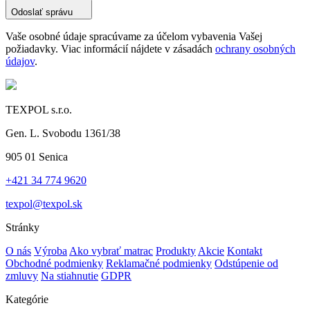
Odoslať správu
Vaše osobné údaje spracúvame za účelom vybavenia Vašej
požiadavky. Viac informácií nájdete v zásadách
ochrany osobných
údajov
.
TEXPOL s.r.o.
Gen. L. Svobodu 1361/38
905 01 Senica
+421 34 774 9620
texpol@texpol.sk
Stránky
O nás
Výroba
Ako vybrať matrac
Produkty
Akcie
Kontakt
Obchodné podmienky
Reklamačné podmienky
Odstúpenie od
zmluvy
Na stiahnutie
GDPR
Kategórie