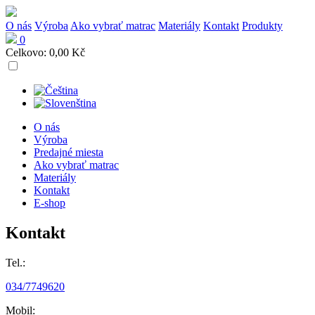
O nás
Výroba
Ako vybrať matrac
Materiály
Kontakt
Produkty
0
Celkovo:
0,00
Kč
O nás
Výroba
Predajné miesta
Ako vybrať matrac
Materiály
Kontakt
E-shop
Kontakt
Tel.:
034/7749620
Mobil: