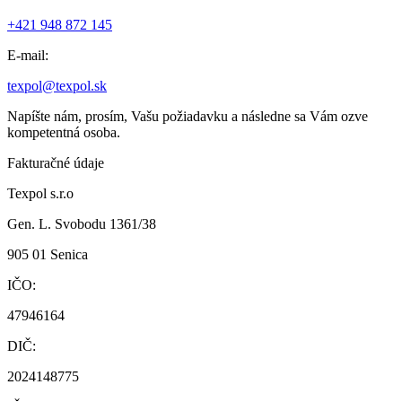
+421 948 872 145
E-mail:
texpol@texpol.sk
Napíšte nám, prosím, Vašu požiadavku a následne sa Vám ozve
kompetentná osoba.
Fakturačné údaje
Texpol s.r.o
Gen. L. Svobodu 1361/38
905 01 Senica
IČO:
47946164
DIČ:
2024148775