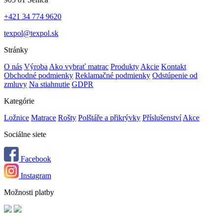
+421 34 774 9620
texpol@texpol.sk
Stránky
O nás
Výroba
Ako vybrať matrac
Produkty
Akcie
Kontakt
Obchodné podmienky
Reklamačné podmienky
Odstúpenie od
zmluvy
Na stiahnutie
GDPR
Kategórie
Ložnice
Matrace
Rošty
Polštáře a přikrývky
Příslušenství
Akce
Sociálne siete
Facebook
Instagram
Možnosti platby