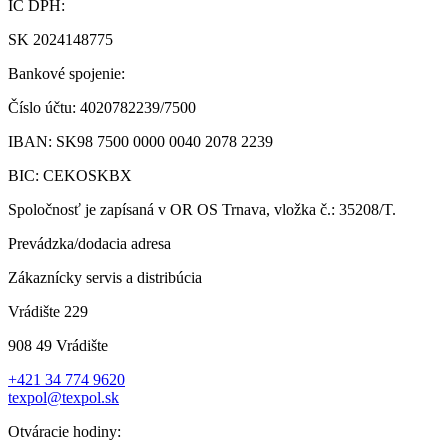
IČ DPH:
SK 2024148775
Bankové spojenie:
Číslo účtu: 4020782239/7500
IBAN: SK98 7500 0000 0040 2078 2239
BIC: CEKOSKBX
Spoločnosť je zapísaná v OR OS Trnava, vložka č.: 35208/T.
Prevádzka/dodacia adresa
Zákaznícky servis a distribúcia
Vrádište 229
908 49 Vrádište
+421 34 774 9620
texpol@texpol.sk
Otváracie hodiny: