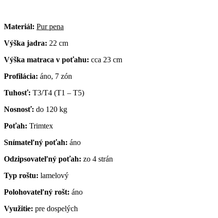
Materiál:
Pur pena
Výška jadra:
22 cm
Výška matraca v poťahu:
cca 23 cm
Profilácia:
áno, 7 zón
Tuhosť:
T3/T4 (T1 – T5)
Nosnosť:
do 120 kg
Poťah:
Trimtex
Snímateľný poťah:
áno
Odzipsovateľný poťah:
zo 4 strán
Typ roštu:
lamelový
Polohovateľný rošt:
áno
Využitie:
pre dospelých