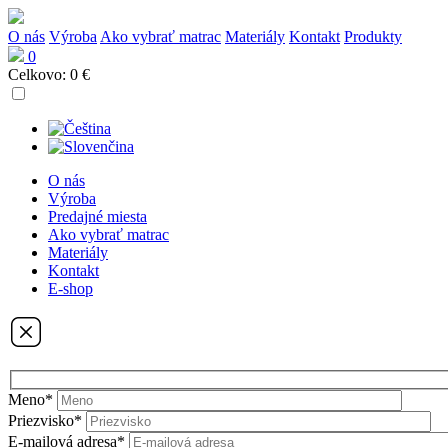
O nás
Výroba
Ako vybrať matrac
Materiály
Kontakt
Produkty
0
Celkovo:
0 €
O nás
Výroba
Predajné miesta
Ako vybrať matrac
Materiály
Kontakt
E-shop
Meno*
Priezvisko*
E-mailová adresa*