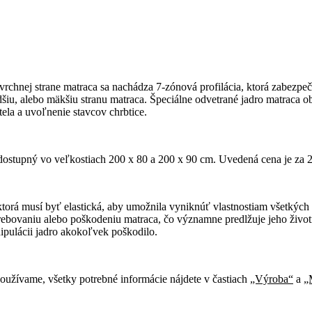
chnej strane matraca sa nachádza 7-zónová profilácia, ktorá zabezpeč
dšiu, alebo mäkšiu stranu matraca. Špeciálne odvetrané jadro matraca ob
la a uvoľnenie stavcov chrbtice.
 dostupný vo veľkostiach 200 x 80 a 200 x 90 cm. Uvedená cena je za 2
ktorá musí byť elastická, aby umožnila vyniknúť vlastnostiam všetkých m
ebovaniu alebo poškodeniu matraca, čo významne predlžuje jeho život
nipulácii jadro akokoľvek poškodilo.
oužívame, všetky potrebné informácie nájdete v častiach
„Výroba“
a
„