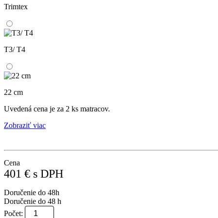
Trimtex
T3/ T4
22 cm
Uvedená cena je za 2 ks matracov.
Zobraziť viac
Cena
401
€
s DPH
Doručenie do 48h
Doručenie do 48 h
Počet: