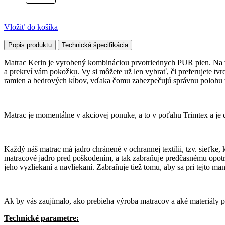
Vložiť do košíka
Popis produktu
Technická špecifikácia
Matrac Kerin je vyrobený kombináciou prvotriednych PUR pien. Na vr
a prekrví vám pokožku. Vy si môžete už len vybrať, či preferujete tvr
ramien a bedrových kĺbov, vďaka čomu zabezpečujú správnu polohu te
Matrac je momentálne v akciovej ponuke, a to v poťahu Trimtex a je
Každý náš matrac má jadro chránené v ochrannej textílii, tzv. sieťke, 
matracové jadro pred poškodením, a tak zabraňuje predčasnému opotr
jeho vyzliekaní a navliekaní. Zabraňuje tiež tomu, aby sa pri tejto ma
Ak by vás zaujímalo, ako prebieha výroba matracov a aké materiály p
Technické parametre: