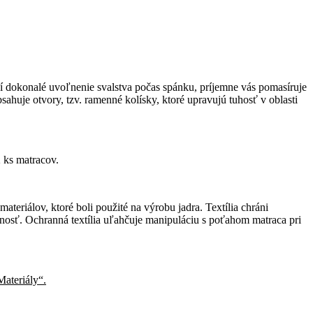
í dokonalé uvoľnenie svalstva počas spánku, príjemne vás pomasíruje
sahuje otvory, tzv. ramenné kolísky, ktoré upravujú tuhosť v oblasti
 ks matracov.
ateriálov, ktoré boli použité na výrobu jadra. Textília chráni
nosť. Ochranná textília uľahčuje manipuláciu s poťahom matraca pri
Materiály“.