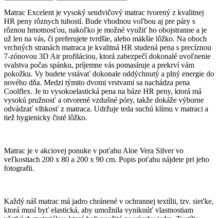
Matrac Excelent je vysoký sendvičový matrac tvorený z kvalitnej
HR peny rôznych tuhostí. Bude vhodnou voľbou aj pre páry s
rôznou hmotnosťou, nakoľko je možné využiť ho obojstranne a je
už len na vás, či preferujete tvrdšie, alebo mäkšie lôžko. Na oboch
vrchných stranách matraca je kvalitná HR studená pena s precíznou
7-zónovou 3D Air profiláciou, ktorá zabezpečí dokonalé uvoľnenie
svalstva počas spánku, príjemne vás pomasíruje a prekrví vám
pokožku. Vy budete vstávať dokonale oddýchnutý a plný energie do
nového dňa. Medzi týmito dvomi vrstvami sa nachádza pena
Coolflex. Je to vysokoelastická pena na báze HR peny, ktorá má
vysokú pružnosť a otvorené vzdušné póry, takže dokáže výborne
odvádzať vlhkosť z matraca. Udržuje teda suchú klímu v matraci a
tiež hygienicky čisté lôžko.
Matrac je v akciovej ponuke v poťahu Aloe Vera Silver vo
veľkostiach 200 x 80 a 200 x 90 cm. Popis poťahu nájdete pri jeho
fotografii.
Každý náš matrac má jadro chránené v ochrannej textílii, tzv. sieťke,
ktorá musí byť elastická, aby umožnila vyniknúť vlastnostiam