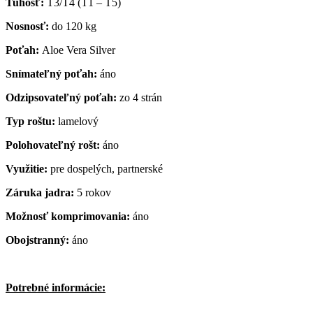
Tuhosť:
T3/T4 (T1 – T5)
Nosnosť:
do 120 kg
Poťah:
Aloe Vera Silver
Snímateľný poťah:
áno
Odzipsovateľný poťah:
zo 4 strán
Typ roštu:
lamelový
Polohovateľný rošt:
áno
Využitie:
pre dospelých, partnerské
Záruka jadra:
5 rokov
Možnosť komprimovania:
áno
Obojstranný:
áno
Potrebné informácie: