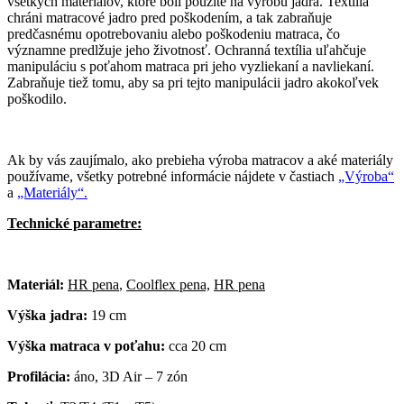
všetkých materiálov, ktoré boli použité na výrobu jadra. Textília
chráni matracové jadro pred poškodením, a tak zabraňuje
predčasnému opotrebovaniu alebo poškodeniu matraca, čo
významne predlžuje jeho životnosť. Ochranná textília uľahčuje
manipuláciu s poťahom matraca pri jeho vyzliekaní a navliekaní.
Zabraňuje tiež tomu, aby sa pri tejto manipulácii jadro akokoľvek
poškodilo.
Ak by vás zaujímalo, ako prebieha výroba matracov a aké materiály
používame, všetky potrebné informácie nájdete v častiach
„Výroba“
a
„Materiály“.
Technické parametre:
Materiál:
HR pena
,
Coolflex pena,
HR pena
Výška jadra:
19 cm
Výška matraca v poťahu:
cca 20 cm
Profilácia:
áno, 3D Air – 7 zón