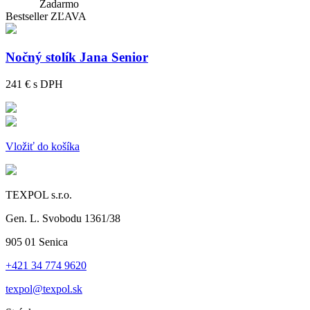
Zadarmo
Bestseller
ZĽAVA
Nočný stolík Jana Senior
241 €
s DPH
Vložiť do košíka
TEXPOL s.r.o.
Gen. L. Svobodu 1361/38
905 01 Senica
+421 34 774 9620
texpol@texpol.sk