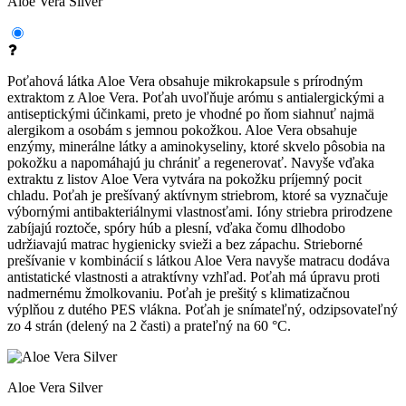
Aloe Vera Silver
Poťahová látka Aloe Vera obsahuje mikrokapsule s prírodným
extraktom z Aloe Vera. Poťah uvoľňuje arómu s antialergickými a
antiseptickými účinkami, preto je vhodné po ňom siahnuť najmä
alergikom a osobám s jemnou pokožkou. Aloe Vera obsahuje
enzýmy, minerálne látky a aminokyseliny, ktoré skvelo pôsobia na
pokožku a napomáhajú ju chrániť a regenerovať. Navyše vďaka
extraktu z listov Aloe Vera vytvára na pokožku príjemný pocit
chladu. Poťah je prešívaný aktívnym striebrom, ktoré sa vyznačuje
výbornými antibakteriálnymi vlastnosťami. Ióny striebra prirodzene
zabíjajú roztoče, spóry húb a plesní, vďaka čomu dlhodobo
udržiavajú matrac hygienicky svieži a bez zápachu. Strieborné
prešívanie v kombinácií s látkou Aloe Vera navyše matracu dodáva
antistatické vlastnosti a atraktívny vzhľad. Poťah má úpravu proti
nadmernému žmolkovaniu. Poťah je prešitý s klimatizačnou
výplňou z dutého PES vlákna. Poťah je snímateľný, odzipsovateľný
zo 4 strán (delený na 2 časti) a prateľný na 60 °C.
Aloe Vera Silver