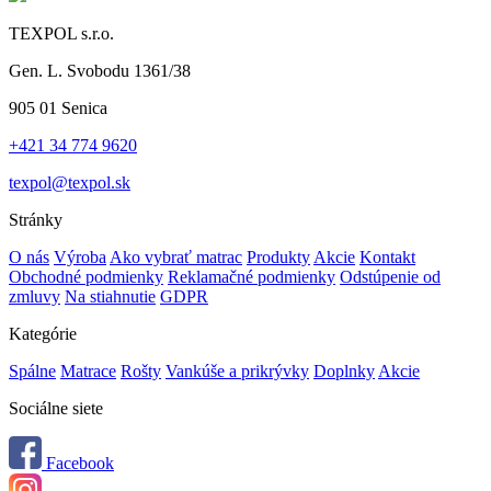
TEXPOL s.r.o.
Gen. L. Svobodu 1361/38
905 01 Senica
+421 34 774 9620
texpol@texpol.sk
Stránky
O nás
Výroba
Ako vybrať matrac
Produkty
Akcie
Kontakt
Obchodné podmienky
Reklamačné podmienky
Odstúpenie od
zmluvy
Na stiahnutie
GDPR
Kategórie
Spálne
Matrace
Rošty
Vankúše a prikrývky
Doplnky
Akcie
Sociálne siete
Facebook