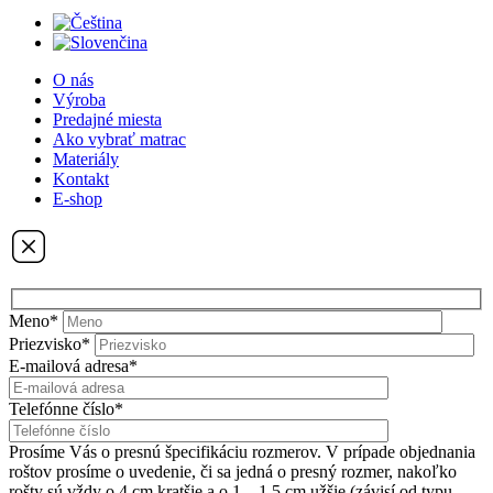
O nás
Výroba
Predajné miesta
Ako vybrať matrac
Materiály
Kontakt
E-shop
Meno*
Priezvisko*
E-mailová adresa*
Telefónne číslo*
Prosíme Vás o presnú špecifikáciu rozmerov. V prípade objednania
roštov prosíme o uvedenie, či sa jedná o presný rozmer, nakoľko
rošty sú vždy o 4 cm kratšie a o 1 – 1,5 cm užšie (závisí od typu