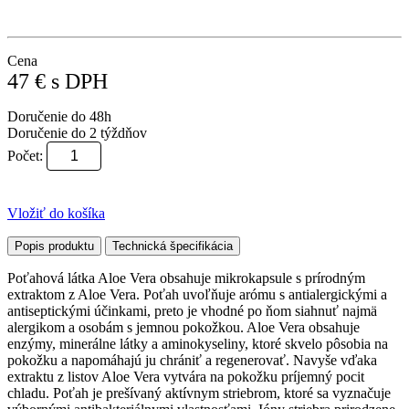
Cena
47
€
s DPH
Doručenie do 48h
Doručenie do 2 týždňov
Počet:
Vložiť do košíka
Popis produktu
Technická špecifikácia
Poťahová látka Aloe Vera obsahuje mikrokapsule s prírodným
extraktom z Aloe Vera. Poťah uvoľňuje arómu s antialergickými a
antiseptickými účinkami, preto je vhodné po ňom siahnuť najmä
alergikom a osobám s jemnou pokožkou. Aloe Vera obsahuje
enzýmy, minerálne látky a aminokyseliny, ktoré skvelo pôsobia na
pokožku a napomáhajú ju chrániť a regenerovať. Navyše vďaka
extraktu z listov Aloe Vera vytvára na pokožku príjemný pocit
chladu. Poťah je prešívaný aktívnym striebrom, ktoré sa vyznačuje