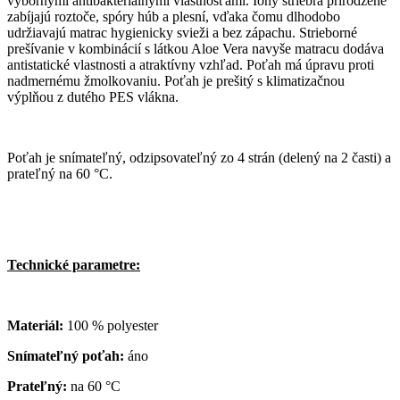
výbornými antibakteriálnymi vlastnosťami. Ióny striebra prirodzene
zabíjajú roztoče, spóry húb a plesní, vďaka čomu dlhodobo
udržiavajú matrac hygienicky svieži a bez zápachu. Strieborné
prešívanie v kombinácií s látkou Aloe Vera navyše matracu dodáva
antistatické vlastnosti a atraktívny vzhľad. Poťah má úpravu proti
nadmernému žmolkovaniu. Poťah je prešitý s klimatizačnou
výplňou z dutého PES vlákna.
Poťah je snímateľný, odzipsovateľný zo 4 strán (delený na 2 časti) a
prateľný na 60 °C.
Technické parametre:
Materiál:
100 % polyester
Snímateľný poťah:
áno
Prateľný:
na 60 °C