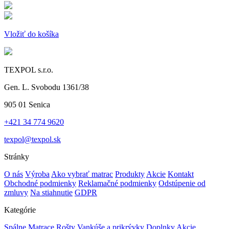
Vložiť do košíka
TEXPOL s.r.o.
Gen. L. Svobodu 1361/38
905 01 Senica
+421 34 774 9620
texpol@texpol.sk
Stránky
O nás
Výroba
Ako vybrať matrac
Produkty
Akcie
Kontakt
Obchodné podmienky
Reklamačné podmienky
Odstúpenie od
zmluvy
Na stiahnutie
GDPR
Kategórie
Spálne
Matrace
Rošty
Vankúše a prikrývky
Doplnky
Akcie