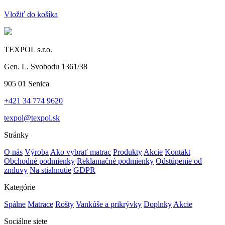
Vložiť do košíka
TEXPOL s.r.o.
Gen. L. Svobodu 1361/38
905 01 Senica
+421 34 774 9620
texpol@texpol.sk
Stránky
O nás
Výroba
Ako vybrať matrac
Produkty
Akcie
Kontakt
Obchodné podmienky
Reklamačné podmienky
Odstúpenie od
zmluvy
Na stiahnutie
GDPR
Kategórie
Spálne
Matrace
Rošty
Vankúše a prikrývky
Doplnky
Akcie
Sociálne siete