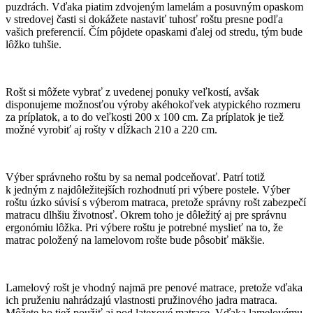
puzdrách. Vďaka piatim zdvojeným lamelám a posuvným opaskom
v stredovej časti si dokážete nastaviť tuhosť roštu presne podľa
vašich preferencií. Čím pôjdete opaskami ďalej od stredu, tým bude
lôžko tuhšie.
Rošt si môžete vybrať z uvedenej ponuky veľkostí, avšak
disponujeme možnosťou výroby akéhokoľvek atypického rozmeru
za príplatok, a to do veľkosti 200 x 100 cm. Za príplatok je tiež
možné vyrobiť aj rošty v dĺžkach 210 a 220 cm.
Výber správneho roštu by sa nemal podceňovať. Patrí totiž
k jedným z najdôležitejších rozhodnutí pri výbere postele. Výber
roštu úzko súvisí s výberom matraca, pretože správny rošt zabezpečí
matracu dlhšiu životnosť. Okrem toho je dôležitý aj pre správnu
ergonómiu lôžka. Pri výbere roštu je potrebné myslieť na to, že
matrac položený na lamelovom rošte bude pôsobiť mäkšie.
Lamelový rošt je vhodný najmä pre penové matrace, pretože vďaka
ich pruženiu nahrádzajú vlastnosti pružinového jadra matraca.
Môžete ho tiež použiť aj pod latexové matrace. Vďaka lamelovému