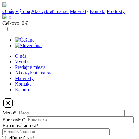
O nás
Výroba
Ako vybrať matrac
Materiály
Kontakt
Produkty
0
Celkovo:
0 €
O nás
Výroba
Predajné miesta
Ako vybrať matrac
Materiály
Kontakt
E-shop
Meno*
Priezvisko*
E-mailová adresa*
Telefónne číslo*