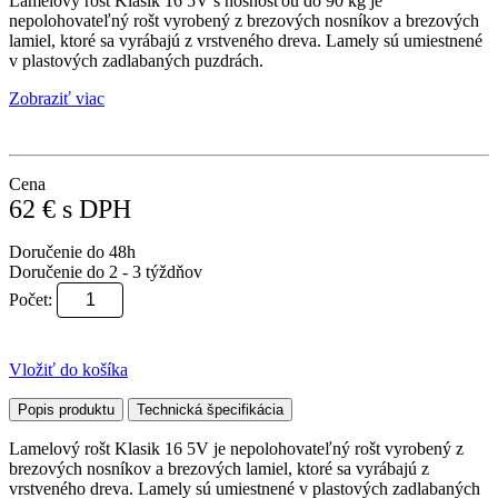
Lamelový rošt Klasik 16 5V s nosnosťou do 90 kg je
nepolohovateľný rošt vyrobený z brezových nosníkov a brezových
lamiel, ktoré sa vyrábajú z vrstveného dreva. Lamely sú umiestnené
v plastových zadlabaných puzdrách.
Zobraziť viac
Cena
62
€
s DPH
Doručenie do 48h
Doručenie do 2 - 3 týždňov
Počet:
Vložiť do košíka
Popis produktu
Technická špecifikácia
Lamelový rošt Klasik 16 5V je nepolohovateľný rošt vyrobený z
brezových nosníkov a brezových lamiel, ktoré sa vyrábajú z
vrstveného dreva. Lamely sú umiestnené v plastových zadlabaných