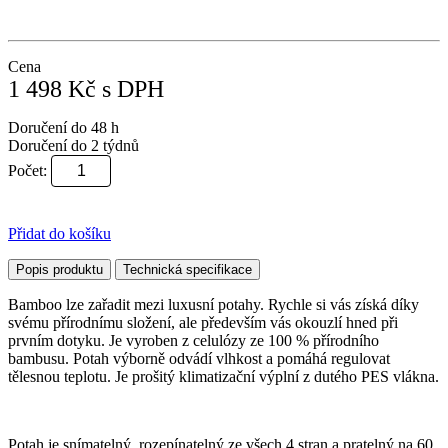
Cena
1 498
Kč
s DPH
Doručení do 48 h
Doručení do 2 týdnů
Počet:
Přidat do košíku
Popis produktu
Technická specifikace
Bamboo lze zařadit mezi luxusní potahy. Rychle si vás získá díky
svému přírodnímu složení, ale především vás okouzlí hned při
prvním dotyku. Je vyroben z celulózy ze 100 % přírodního
bambusu. Potah výborně odvádí vlhkost a pomáhá regulovat
tělesnou teplotu. Je prošitý klimatizační výplní z dutého PES vlákna.
Potah je snímatelný, rozepínatelný ze všech 4 stran a pratelný na 60