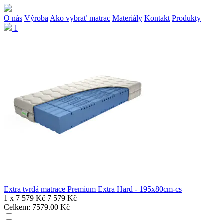
O nás
Výroba
Ako vybrať matrac
Materiály
Kontakt
Produkty
1
Extra tvrdá matrace Premium Extra Hard - 195x80cm-cs
1 x
7 579 Kč
7 579 Kč
Celkem:
7579.00 Kč