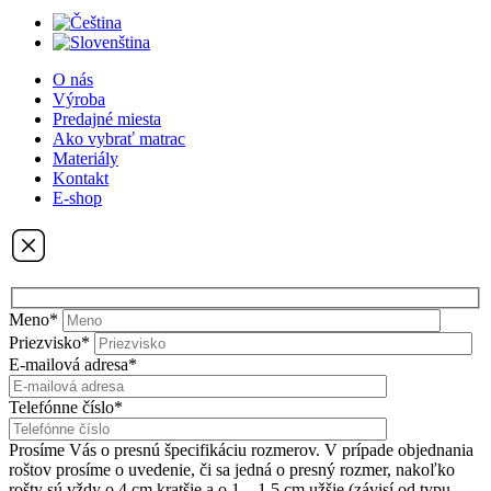
O nás
Výroba
Predajné miesta
Ako vybrať matrac
Materiály
Kontakt
E-shop
Meno*
Priezvisko*
E-mailová adresa*
Telefónne číslo*
Prosíme Vás o presnú špecifikáciu rozmerov. V prípade objednania
roštov prosíme o uvedenie, či sa jedná o presný rozmer, nakoľko
rošty sú vždy o 4 cm kratšie a o 1 – 1,5 cm užšie (závisí od typu