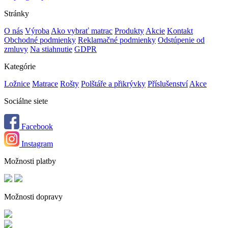
Stránky
O nás
Výroba
Ako vybrať matrac
Produkty
Akcie
Kontakt
Obchodné podmienky
Reklamačné podmienky
Odstúpenie od
zmluvy
Na stiahnutie
GDPR
Kategórie
Ložnice
Matrace
Rošty
Polštáře a přikrývky
Příslušenství
Akce
Sociálne siete
Facebook
Instagram
Možnosti platby
Možnosti dopravy