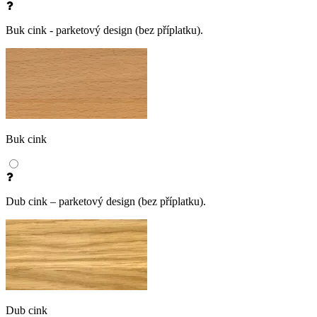
Buk cink - parketový design (bez příplatku).
Buk cink
Dub cink – parketový design (bez příplatku).
Dub cink