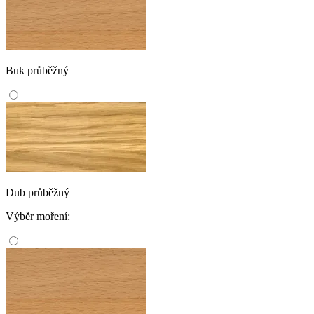
Buk průběžný
Dub průběžný
Výběr moření: