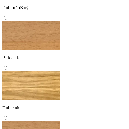
Dub průběžný
Buk cink
Dub cink