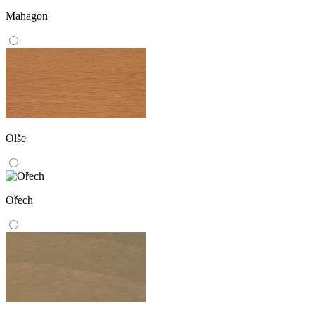
Mahagon
Olše
Ořech