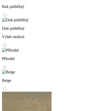
Buk průběžný
Dub průběžný
Výběr moření:
Přírodní
Beige