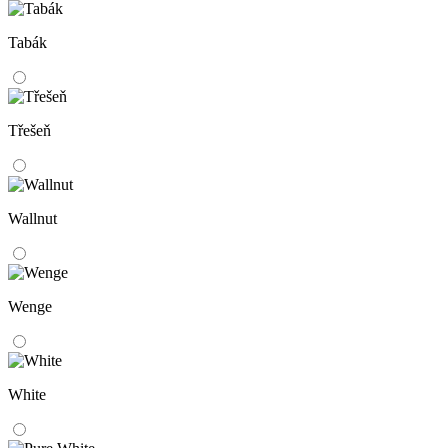
Tabák
Třešeň
Wallnut
Wenge
White