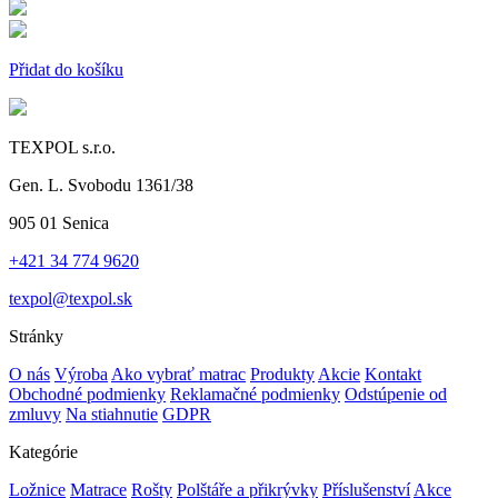
Přidat do košíku
TEXPOL s.r.o.
Gen. L. Svobodu 1361/38
905 01 Senica
+421 34 774 9620
texpol@texpol.sk
Stránky
O nás
Výroba
Ako vybrať matrac
Produkty
Akcie
Kontakt
Obchodné podmienky
Reklamačné podmienky
Odstúpenie od
zmluvy
Na stiahnutie
GDPR
Kategórie
Ložnice
Matrace
Rošty
Polštáře a přikrývky
Příslušenství
Akce