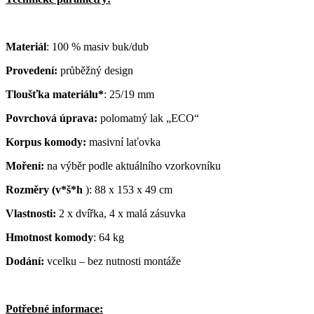
Materiál
: 100 % masiv buk/dub
Provedení:
průběžný design
Tloušťka materiálu*
: 25/19 mm
Povrchová úprava:
polomatný lak „ECO“
Korpus komody:
masivní laťovka
Moření:
na výběr podle aktuálního vzorkovníku
Rozměry (v*š*h
): 88 x 153 x 49 cm
Vlastnosti:
2 x dvířka, 4 x malá zásuvka
Hmotnost komody
: 64 kg
Dodání:
vcelku – bez nutnosti montáže
Potřebné informace: