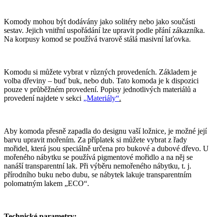
Komody mohou být dodávány jako solitéry nebo jako součásti
sestav. Jejich vnitřní uspořádání lze upravit podle přání zákazníka.
Na korpusy komod se používá tvarově stálá masivní laťovka.
Komodu si můžete vybrat v různých provedeních. Základem je
volba dřeviny – buď buk, nebo dub. Tato komoda je k dispozici
pouze v průběžném provedení. Popisy jednotlivých materiálů a
provedení najdete v sekci
„Materiály“
.
Aby komoda přesně zapadla do designu vaší ložnice, je možné její
barvu upravit mořením. Za příplatek si můžete vybrat z řady
mořidel, která jsou speciálně určena pro bukové a dubové dřevo. U
mořeného nábytku se používá pigmentové mořidlo a na něj se
nanáší transparentní lak. Při výběru nemořeného nábytku, t. j.
přírodního buku nebo dubu, se nábytek lakuje transparentním
polomatným lakem „ECO“.
Technické parametry: