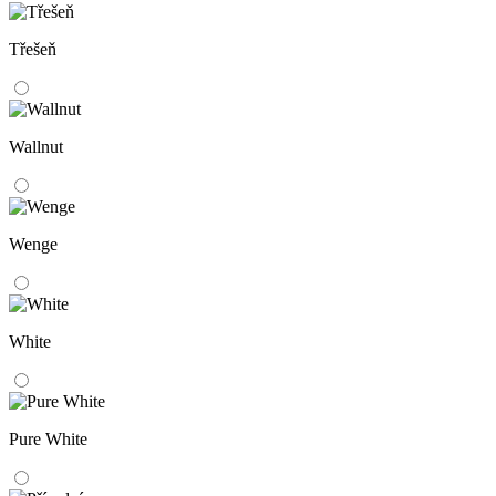
Třešeň
Wallnut
Wenge
White
Pure White