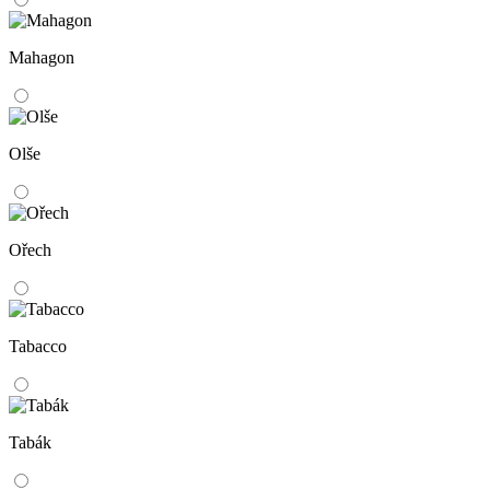
Mahagon
Olše
Ořech
Tabacco
Tabák