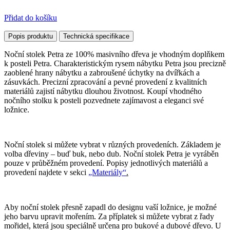
Přidat do košíku
Popis produktu
Technická specifikace
Noční stolek Petra ze 100% masivního dřeva je vhodným doplňkem
k posteli Petra. Charakteristickým rysem nábytku Petra jsou precizně
zaoblené hrany nábytku a zabroušené úchytky na dvířkách a
zásuvkách. Precizní zpracování a pevné provedení z kvalitních
materiálů zajistí nábytku dlouhou životnost. Koupí vhodného
nočního stolku k posteli pozvednete zajímavost a eleganci své
ložnice.
Noční stolek si můžete vybrat v různých provedeních. Základem je
volba dřeviny – buď buk, nebo dub. Noční stolek Petra je vyráběn
pouze v průběžném provedení. Popisy jednotlivých materiálů a
provedení najdete v sekci
„Materiály“
.
Aby noční stolek přesně zapadl do designu vaší ložnice, je možné
jeho barvu upravit mořením. Za příplatek si můžete vybrat z řady
mořidel, která jsou speciálně určena pro bukové a dubové dřevo. U