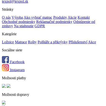
texpol@texpol.sk
Stránky
O nás
Výroba
Ako vybrať matrac
Produkty
Akcie
Kontakt
Obchodné podmienky
Reklamačné podmienky
Odstúpenie od
zmluvy
Na stiahnutie
GDPR
Kategórie
Ložnice
Matrace
Rošty
Polštáře a přikrývky
Příslušenství
Akce
Sociálne siete
Facebook
Instagram
Možnosti platby
Možnosti dopravy