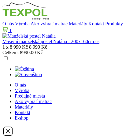
O nás
Výroba
Ako vybrať matrac
Materiály
Kontakt
Produkty
1
Masivní manželská postel Natália - 200x160cm-cs
1 x
8 990 Kč
8 990 Kč
Celkem:
8990.00 Kč
O nás
Výroba
Predajné miesta
Ako vybrať matrac
Materiály
Kontakt
E-shop