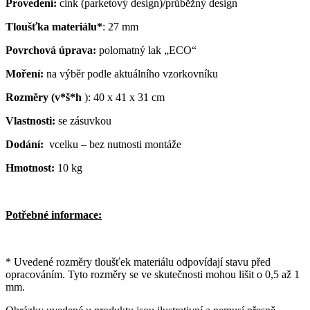
Provedení:
cink (parketový design)/průběžný design
Tloušťka materiálu*
: 27 mm
Povrchová úprava:
polomatný lak „ECO“
Moření:
na výběr podle aktuálního vzorkovníku
Rozměry (v*š*h
): 40 x 41 x 31 cm
Vlastnosti:
se zásuvkou
Dodání:
vcelku – bez nutnosti montáže
Hmotnost:
10 kg
Potřebné informace:
* Uvedené rozměry tloušťek materiálu odpovídají stavu před
opracováním. Tyto rozměry se ve skutečnosti mohou lišit o 0,5 až 1
mm.