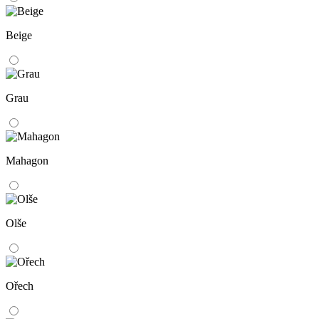
Beige
Grau
Mahagon
Olše
Ořech