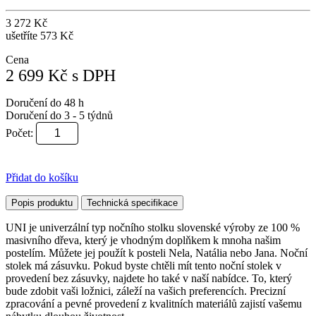
3 272 Kč
ušetříte 573 Kč
Cena
2 699
Kč
s DPH
Doručení do 48 h
Doručení do 3 - 5 týdnů
Počet:
Přidat do košíku
Popis produktu
Technická specifikace
UNI je univerzální typ nočního stolku slovenské výroby ze 100 %
masivního dřeva, který je vhodným doplňkem k mnoha našim
postelím. Můžete jej použít k posteli Nela, Natália nebo Jana. Noční
stolek má zásuvku. Pokud byste chtěli mít tento noční stolek v
provedení bez zásuvky, najdete ho také v naší nabídce. To, který
bude zdobit vaši ložnici, záleží na vašich preferencích. Precizní
zpracování a pevné provedení z kvalitních materiálů zajistí vašemu