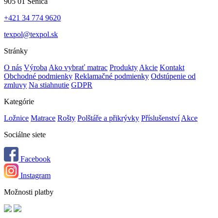
905 01 Senica
+421 34 774 9620
texpol@texpol.sk
Stránky
O nás
Výroba
Ako vybrať matrac
Produkty
Akcie
Kontakt
Obchodné podmienky
Reklamačné podmienky
Odstúpenie od
zmluvy
Na stiahnutie
GDPR
Kategórie
Ložnice
Matrace
Rošty
Polštáře a přikrývky
Příslušenství
Akce
Sociálne siete
Facebook
Instagram
Možnosti platby