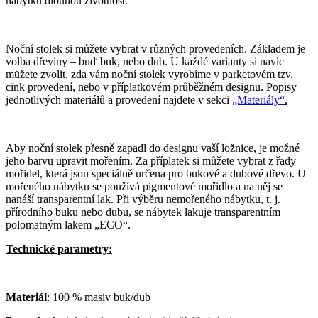
nábytku dlouhou životnost.
Noční stolek si můžete vybrat v různých provedeních. Základem je
volba dřeviny – buď buk, nebo dub. U každé varianty si navíc
můžete zvolit, zda vám noční stolek vyrobíme v parketovém tzv.
cink provedení, nebo v příplatkovém průběžném designu. Popisy
jednotlivých materiálů a provedení najdete v sekci
„Materiály“
.
Aby noční stolek přesně zapadl do designu vaší ložnice, je možné
jeho barvu upravit mořením. Za příplatek si můžete vybrat z řady
mořidel, která jsou speciálně určena pro bukové a dubové dřevo. U
mořeného nábytku se používá pigmentové mořidlo a na něj se
nanáší transparentní lak. Při výběru nemořeného nábytku, t. j.
přírodního buku nebo dubu, se nábytek lakuje transparentním
polomatným lakem „ECO“.
Technické parametry:
Materiál
: 100 % masiv buk/dub