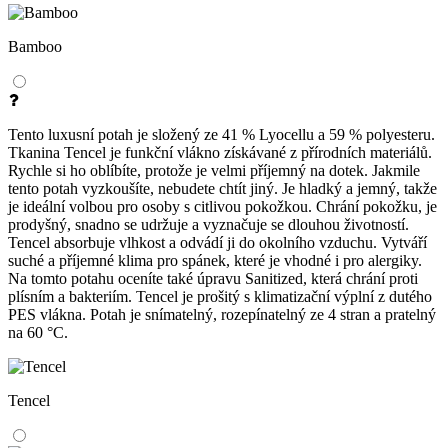
Bamboo
Tento luxusní potah je složený ze 41 % Lyocellu a 59 % polyesteru.
Tkanina Tencel je funkční vlákno získávané z přírodních materiálů.
Rychle si ho oblíbíte, protože je velmi příjemný na dotek. Jakmile
tento potah vyzkoušíte, nebudete chtít jiný. Je hladký a jemný, takže
je ideální volbou pro osoby s citlivou pokožkou. Chrání pokožku, je
prodyšný, snadno se udržuje a vyznačuje se dlouhou životností.
Tencel absorbuje vlhkost a odvádí ji do okolního vzduchu. Vytváří
suché a příjemné klima pro spánek, které je vhodné i pro alergiky.
Na tomto potahu oceníte také úpravu Sanitized, která chrání proti
plísním a bakteriím. Tencel je prošitý s klimatizační výplní z dutého
PES vlákna. Potah je snímatelný, rozepínatelný ze 4 stran a pratelný
na 60 °C.
Tencel