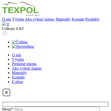
O nás
Výroba
Ako vybrať matrac
Materiály
Kontakt
Produkty
0
Celkem:
0 Kč
O nás
Výroba
Predajné miesta
Ako vybrať matrac
Materiály
Kontakt
E-shop
Meno*