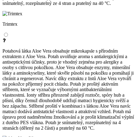
snímatelný, rozepínatelný ze 4 stran a pratelný na 40 °C.
Trimtex
Potahová látka Aloe Vera obsahuje mikrokapsle s přírodním
extraktem z Aloe Vera. Potah uvolňuje aroma s antialergickými a
antiseptickými účinky, proto je vhodný zejména pro alergiky a
osoby s citlivou pokožkou. Aloe Vera obsahuje enzymy, minerální
látky a aminokyseliny, které skvěle působí na pokožku a pomáhají ji
chránit a regenerovat. Navíc díky extraktu z listů Aloe Vera vytváří
na pokožce příjemný pocit chladu. Potah je prošitý aktivním
stříbrem, které se vyznačuje výbornými antibakteriálními
vlastnostmi. Ionty stříbra přirozeně zabíjejí roztoče, spóry hub a
plísní, díky čemuž dlouhodobě udržují matraci hygienicky svěží a
bez zápachu. Stříbrné prošití v kombinaci s látkou Aloe Vera navíc
matraci dodává antistatické vlastnosti a atraktivní vzhled. Potah má
úpravu proti nadměrnému žmolkování a je prošit klimatizační výplní
z dutého PES vlákna. Potah je snímatelný, rozepínatelný na 4
stranách (dělený na 2 části) a pratelný na 60 °C.