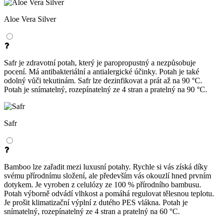
Aloe Vera Silver
Safr je zdravotní potah, který je paropropustný a nezpůsobuje
pocení. Má antibakteriální a antialergické účinky. Potah je také
odolný vůči tekutinám. Safr lze dezinfikovat a prát až na 90 °C.
Potah je snímatelný, rozepínatelný ze 4 stran a pratelný na 90 °C.
Safr
Bamboo lze zařadit mezi luxusní potahy. Rychle si vás získá díky
svému přírodnímu složení, ale především vás okouzlí hned prvním
dotykem. Je vyroben z celulózy ze 100 % přírodního bambusu.
Potah výborně odvádí vlhkost a pomáhá regulovat tělesnou teplotu.
Je prošit klimatizační výplní z dutého PES vlákna. Potah je
snímatelný, rozepínatelný ze 4 stran a pratelný na 60 °C.