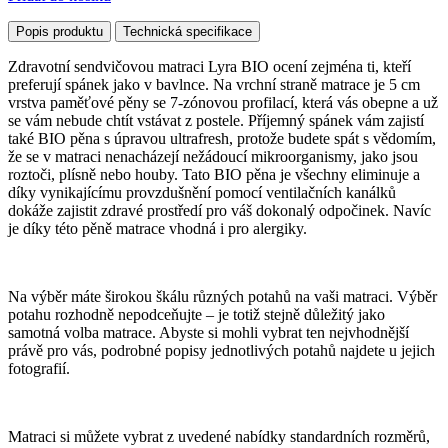
Popis produktu
Technická specifikace
Zdravotní sendvičovou matraci Lyra BIO ocení zejména ti, kteří
preferují spánek jako v bavlnce. Na vrchní straně matrace je 5 cm
vrstva paměťové pěny se 7-zónovou profilací, která vás obepne a už
se vám nebude chtít vstávat z postele. Příjemný spánek vám zajistí
také BIO pěna s úpravou ultrafresh, protože budete spát s vědomím,
že se v matraci nenacházejí nežádoucí mikroorganismy, jako jsou
roztoči, plísně nebo houby. Tato BIO pěna je všechny eliminuje a
díky vynikajícímu provzdušnění pomocí ventilačních kanálků
dokáže zajistit zdravé prostředí pro váš dokonalý odpočinek. Navíc
je díky této pěně matrace vhodná i pro alergiky.
Na výběr máte širokou škálu různých potahů na vaši matraci. Výběr
potahu rozhodně nepodceňujte – je totiž stejně důležitý jako
samotná volba matrace. Abyste si mohli vybrat ten nejvhodnější
právě pro vás, podrobné popisy jednotlivých potahů najdete u jejich
fotografií.
Matraci si můžete vybrat z uvedené nabídky standardních rozměrů,