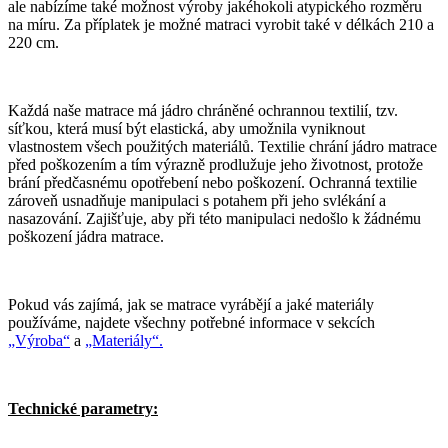
ale nabízíme také možnost výroby jakéhokoli atypického rozměru
na míru. Za příplatek je možné matraci vyrobit také v délkách 210 a
220 cm.
Každá naše matrace má jádro chráněné ochrannou textilií, tzv.
síťkou, která musí být elastická, aby umožnila vyniknout
vlastnostem všech použitých materiálů. Textilie chrání jádro matrace
před poškozením a tím výrazně prodlužuje jeho životnost, protože
brání předčasnému opotřebení nebo poškození. Ochranná textilie
zároveň usnadňuje manipulaci s potahem při jeho svlékání a
nasazování. Zajišťuje, aby při této manipulaci nedošlo k žádnému
poškození jádra matrace.
Pokud vás zajímá, jak se matrace vyrábějí a jaké materiály
používáme, najdete všechny potřebné informace v sekcích
„Výroba“
a
„Materiály“.
Technické parametry: