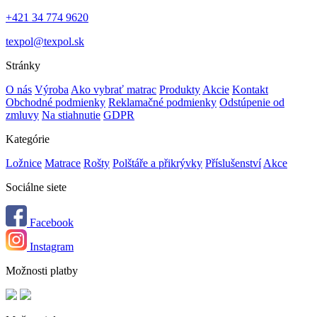
+421 34 774 9620
texpol@texpol.sk
Stránky
O nás
Výroba
Ako vybrať matrac
Produkty
Akcie
Kontakt
Obchodné podmienky
Reklamačné podmienky
Odstúpenie od
zmluvy
Na stiahnutie
GDPR
Kategórie
Ložnice
Matrace
Rošty
Polštáře a přikrývky
Příslušenství
Akce
Sociálne siete
Facebook
Instagram
Možnosti platby