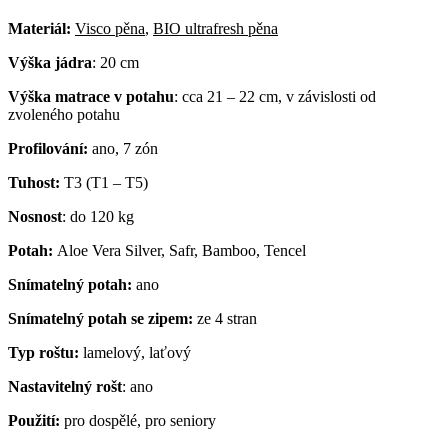
Materiál:
Visco pěna
,
BIO ultrafresh pěna
Výška jádra
: 20 cm
Výška matrace v potahu
: cca 21 – 22 cm, v závislosti od
zvoleného potahu
Profilování:
ano, 7 zón
Tuhost:
T3 (T1 – T5)
Nosnost
: do 120 kg
Potah:
Aloe Vera Silver, Safr, Bamboo, Tencel
Snímatelný potah:
ano
Snímatelný potah se zipem:
ze 4 stran
Typ roštu:
lamelový, laťový
Nastavitelný rošt
: ano
Použití:
pro dospělé, pro seniory