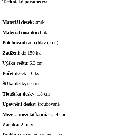
Technické parametry:
Materiál desek:
smrk
Materiál nosníků:
buk
Polohování:
ano (hlava, sed)
Zatížení
: do 150 kg
Výška roštu
: 6,3 cm
Počet desek
: 16 ks
Šířka desky:
9 cm
Tloušťka desky
: 1,8 cm
Upevnění desky:
šroubované
Mezera mezi laťkami
: cca 4 cm
Záruka:
2 roky
Dodání:
ve smontovaném stavu