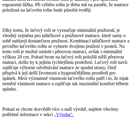
ergonomii lůžka. Při výběru roštu je třeba mít na paměti, že matrace
položená na laťovém roštu bude působit tvrději.
Díky tomu, že laťový rošt se vyznačuje minimální pružností, je
vhodný zejména pro taštičkové a pružinové matrace, které samy o
sobě nabízejí dostatečnou pružnost. Kombinací taštičkové matrace a
pevného laťového roštu se vyhnete dvojímu pružení v posteli. Na
tento rošt je možné umístit i pěnovou matraci, avšak s minimální
výškou 20 cm. Pokud byste na laťový rošt položili nižší pěnovou
matraci, došlo by k jejímu rychlejšímu proležení. Laťový rošt navíc
zajišťuje výborné odvětrávání matrace ze spodní strany, čímž
přispívá k její delší životnosti a hygieničtějšímu prostředí pro
spánek. Mezi významné vlastnosti laťového roštu patří i to, že nijak
nemění vlastnosti matrace a zajišťuje tak maximální komfort během
spánku.
Pokud se chcete dozvědět více o naší výrobě, najdete všechny
potřebné informace v sekci
„Výroba“.