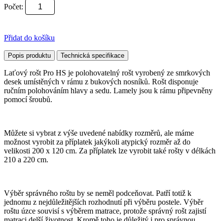
Počet:
Přidat do košíku
Popis produktu
Technická specifikace
Laťový rošt Pro HS je polohovatelný rošt vyrobený ze smrkových
desek umístěných v rámu z bukových nosníků. Rošt disponuje
ručním polohováním hlavy a sedu. Lamely jsou k rámu připevněny
pomocí šroubů.
Můžete si vybrat z výše uvedené nabídky rozměrů, ale máme
možnost vyrobit za příplatek jakýkoli atypický rozměr až do
velikosti 200 x 120 cm. Za příplatek lze vyrobit také rošty v délkách
210 a 220 cm.
Výběr správného roštu by se neměl podceňovat. Patří totiž k
jednomu z nejdůležitějších rozhodnutí při výběru postele. Výběr
roštu úzce souvisí s výběrem matrace, protože správný rošt zajistí
matraci delší životnost. Kromě toho je důležitý i pro správnou