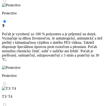
Protective
Poťah je vyrobený zo 100 % polyesteru a je príjemný na dotyk.
Vyznačuje sa dlhou životnosťou. Je antialergický, antistatický a tiež
prešitý s klimatizačnou výplňou z dutého PES vlákna. Taktiež
disponuje špeciálnou úpravou proti roztočom a plesniam. Poťah
nemožno chemicky čistiť, sušiť v sušičke ani žehliť. Poťah je
prešívaný, snímateľný, odzipsovateľný z 3 strán a prateľný na 30
°C.
Protective
T3/ T4