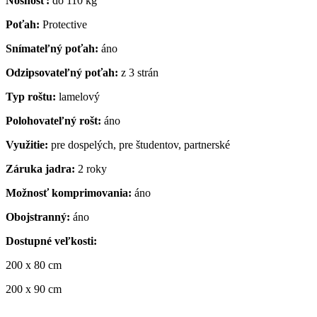
Nosnosť:
do 110 kg
Poťah:
Protective
Snímateľný poťah:
áno
Odzipsovateľný poťah:
z 3 strán
Typ roštu:
lamelový
Polohovateľný rošt:
áno
Využitie:
pre dospelých, pre študentov, partnerské
Záruka jadra:
2 roky
Možnosť komprimovania:
áno
Obojstranný:
áno
Dostupné veľkosti:
200 x 80 cm
200 x 90 cm