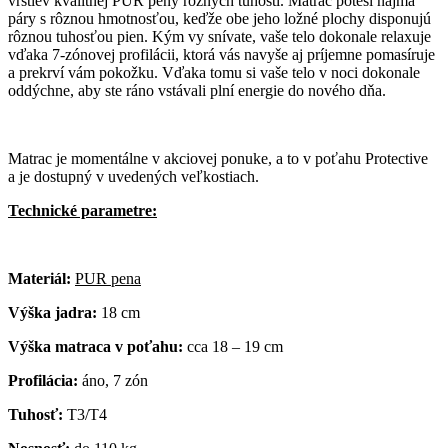
vrstiev kvalitnej PUR peny rôznych tuhostí. Matrac poteší najmä
páry s rôznou hmotnosťou, keďže obe jeho ložné plochy disponujú
rôznou tuhosťou pien. Kým vy snívate, vaše telo dokonale relaxuje
vďaka 7-zónovej profilácii, ktorá vás navyše aj príjemne pomasíruje
a prekrví vám pokožku. Vďaka tomu si vaše telo v noci dokonale
oddýchne, aby ste ráno vstávali plní energie do nového dňa.
Matrac je momentálne v akciovej ponuke, a to v poťahu Protective
a je dostupný v uvedených veľkostiach.
Technické parametre:
Materiál:
PUR pena
Výška jadra:
18 cm
Výška matraca v poťahu:
cca 18 – 19 cm
Profilácia:
áno, 7 zón
Tuhosť:
T3/T4