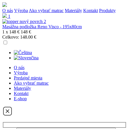
O nás
Výroba
Ako vybrať matrac
Materiály
Kontakt
Produkty
1
Masážna podložka Reno Visco - 195x80cm
1 x
148 €
148 €
Celkovo:
148.00 €
O nás
Výroba
Predajné miesta
Ako vybrať matrac
Materiály
Kontakt
E-shop