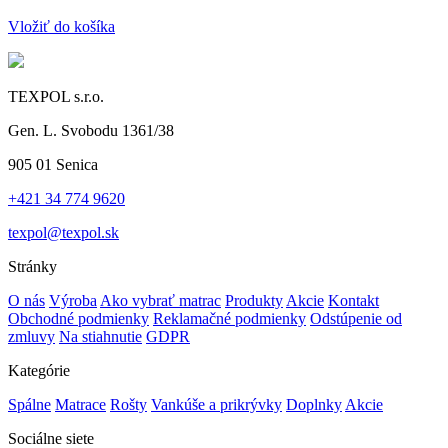
Vložiť do košíka
TEXPOL s.r.o.
Gen. L. Svobodu 1361/38
905 01 Senica
+421 34 774 9620
texpol@texpol.sk
Stránky
O nás
Výroba
Ako vybrať matrac
Produkty
Akcie
Kontakt
Obchodné podmienky
Reklamačné podmienky
Odstúpenie od
zmluvy
Na stiahnutie
GDPR
Kategórie
Spálne
Matrace
Rošty
Vankúše a prikrývky
Doplnky
Akcie
Sociálne siete