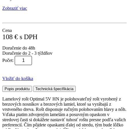
Zobraziť viac
Cena
108
€
s DPH
Doručenie do 48h
Doručenie do 2 - 3 týždňov
Počet:
Vložiť do košíka
Popis produktu
Technická špecifikácia
Lamelový rošt Optimal 5V HN je polohovateľný rošt vyrobený z
brezových nosníkov a brezových lamiel, ktoré sa vyrábajú z
vrstveného dreva. Rošt disponuje ručným polohovaním hlavy a nôh.
Vďaka piatim zdvojeným lamelám a posuvným opaskom v
stredovej časti si dokážete nastaviť tuhosť roštu presne podľa vašich
preferencií. Čím pôjdete opaskami ďalej od stredu, tým bude lôžko