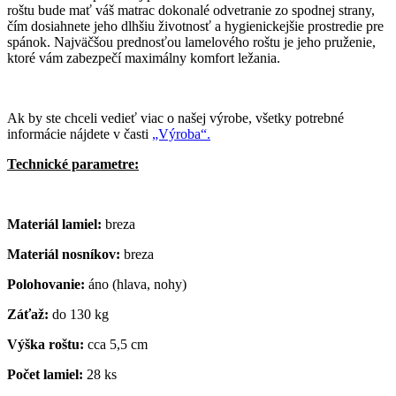
roštu bude mať váš matrac dokonalé odvetranie zo spodnej strany,
čím dosiahnete jeho dlhšiu životnosť a hygienickejšie prostredie pre
spánok. Najväčšou prednosťou lamelového roštu je jeho pruženie,
ktoré vám zabezpečí maximálny komfort ležania.
Ak by ste chceli vedieť viac o našej výrobe, všetky potrebné
informácie nájdete v časti
„Výroba“.
Technické parametre:
Materiál lamiel:
breza
Materiál nosníkov:
breza
Polohovanie:
áno (hlava, nohy)
Záťaž:
do 130 kg
Výška roštu:
cca 5,5 cm
Počet lamiel:
28 ks