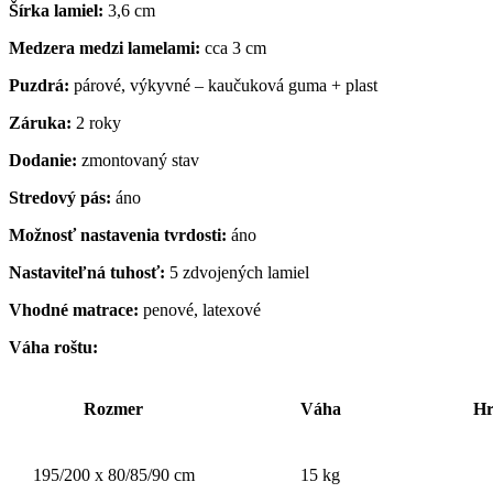
Šírka lamiel:
3,6 cm
Medzera medzi lamelami:
cca 3 cm
Puzdrá:
párové, výkyvné – kaučuková guma + plast
Záruka:
2 roky
Dodanie:
zmontovaný stav
Stredový pás:
áno
Možnosť nastavenia tvrdosti:
áno
Nastaviteľná tuhosť:
5 zdvojených lamiel
Vhodné matrace:
penové, latexové
Váha roštu:
Rozmer
Váha
Hr
195/200 x 80/85/90 cm
15 kg