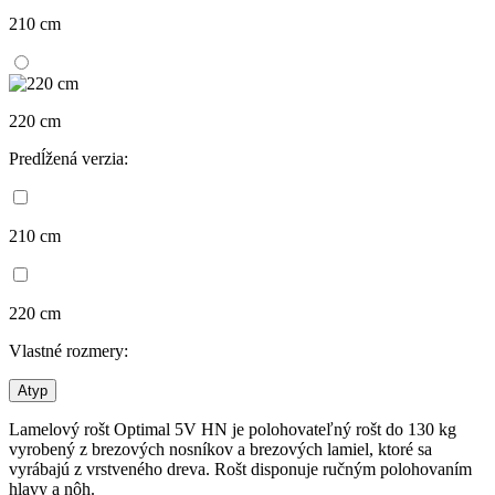
210 cm
220 cm
Predĺžená verzia:
210 cm
220 cm
Vlastné rozmery:
Atyp
Lamelový rošt Optimal 5V HN je polohovateľný rošt do 130 kg
vyrobený z brezových nosníkov a brezových lamiel, ktoré sa
vyrábajú z vrstveného dreva. Rošt disponuje ručným polohovaním
hlavy a nôh.