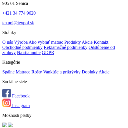
905 01 Senica
+421 34 774 9620
texpol@texpol.sk
Stránky
O nás
Výroba
Ako vybrať matrac
Produkty
Akcie
Kontakt
Obchodné podmienky
Reklamačné podmienky
Odstúpenie od
zmluvy
Na stiahnutie
GDPR
Kategórie
Spálne
Matrace
Rošty
Vankúše a prikrývky
Doplnky
Akcie
Sociálne siete
Facebook
Instagram
Možnosti platby