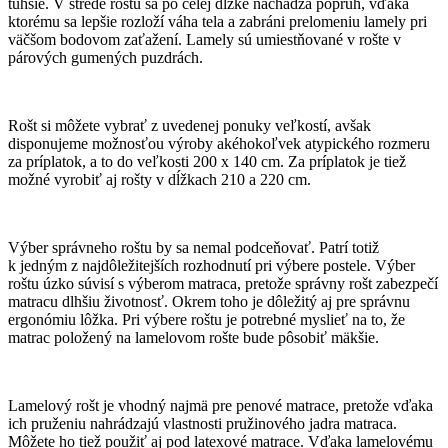
tuhšie. V strede roštu sa po celej dĺžke nachádza popruh, vďaka
ktorému sa lepšie rozloží váha tela a zabráni prelomeniu lamely pri
väčšom bodovom zaťažení. Lamely sú umiestňované v rošte v
párových gumených puzdrách.
Rošt si môžete vybrať z uvedenej ponuky veľkostí, avšak
disponujeme možnosťou výroby akéhokoľvek atypického rozmeru
za príplatok, a to do veľkosti 200 x 140 cm. Za príplatok je tiež
možné vyrobiť aj rošty v dĺžkach 210 a 220 cm.
Výber správneho roštu by sa nemal podceňovať. Patrí totiž
k jedným z najdôležitejších rozhodnutí pri výbere postele. Výber
roštu úzko súvisí s výberom matraca, pretože správny rošt zabezpečí
matracu dlhšiu životnosť. Okrem toho je dôležitý aj pre správnu
ergonómiu lôžka. Pri výbere roštu je potrebné myslieť na to, že
matrac položený na lamelovom rošte bude pôsobiť mäkšie.
Lamelový rošt je vhodný najmä pre penové matrace, pretože vďaka
ich pruženiu nahrádzajú vlastnosti pružinového jadra matraca.
Môžete ho tiež použiť aj pod latexové matrace. Vďaka lamelovému