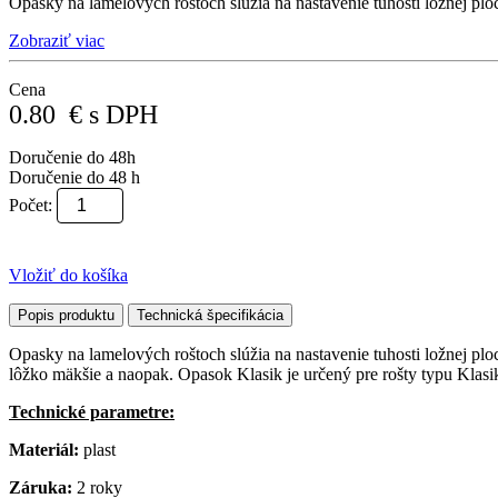
Opasky na lamelových roštoch slúžia na nastavenie tuhosti ložnej plo
Zobraziť viac
Cena
0.80
€
s DPH
Doručenie do 48h
Doručenie do 48 h
Počet:
Vložiť do košíka
Popis produktu
Technická špecifikácia
Opasky na lamelových roštoch slúžia na nastavenie tuhosti ložnej plo
lôžko mäkšie a naopak. Opasok Klasik je určený pre rošty typu Klasi
Technické parametre:
Materiál:
plast
Záruka:
2 roky