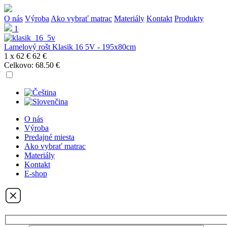
O nás
Výroba
Ako vybrať matrac
Materiály
Kontakt
Produkty
1
Lamelový rošt Klasik 16 5V - 195x80cm
1 x
62 €
62 €
Celkovo:
68.50 €
O nás
Výroba
Predajné miesta
Ako vybrať matrac
Materiály
Kontakt
E-shop