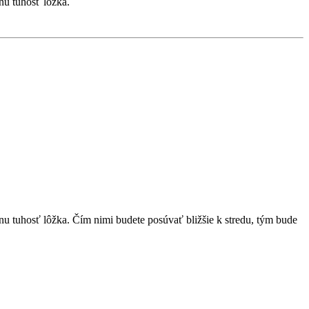
nu tuhosť lôžka.
nu tuhosť lôžka. Čím nimi budete posúvať bližšie k stredu, tým bude