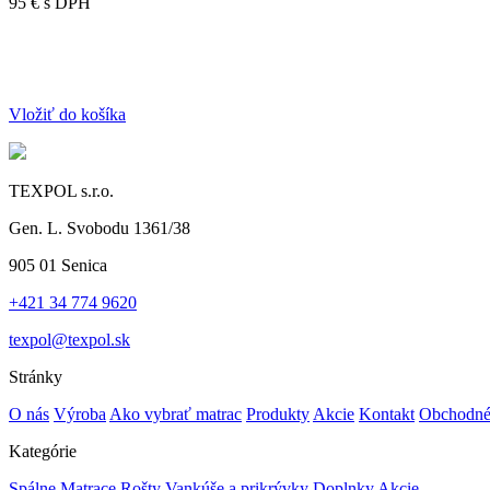
95 €
s DPH
Vložiť do košíka
TEXPOL s.r.o.
Gen. L. Svobodu 1361/38
905 01 Senica
+421 34 774 9620
texpol@texpol.sk
Stránky
O nás
Výroba
Ako vybrať matrac
Produkty
Akcie
Kontakt
Obchodné
Kategórie
Spálne
Matrace
Rošty
Vankúše a prikrývky
Doplnky
Akcie