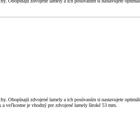
chy. Obopínajú zdvojené lamely a ich posúvaním si nastavujete optimál
chy. Obopínajú zdvojené lamely a ich posúvaním si nastavujete optimál
k a veľkostne je vhodný pre zdvojené lamely široké 53 mm.