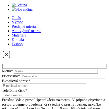
O nás
Výroba
Predajné miesta
Ako vybrať matrac
Materiály
Kontakt
E-shop
Meno*
Priezvisko*
E-mailová adresa*
Telefónne číslo*
Prosíme Vás o presnú špecifikáciu rozmerov. V prípade objednania
roštov prosíme o uvedenie, či sa jedná o presný rozmer, nakoľko
rošty sú vždy o 4 cm kratšie a o 1 – 1,5 cm užšie (závisí od typu