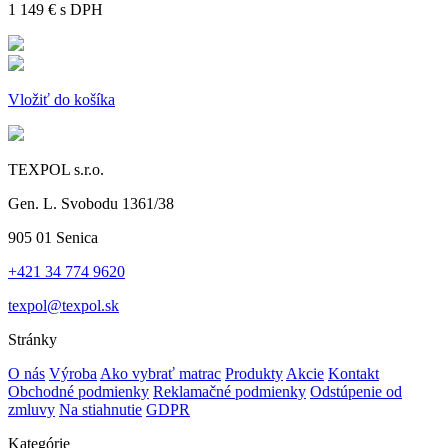
1 149 €
s DPH
Vložiť do košíka
TEXPOL s.r.o.
Gen. L. Svobodu 1361/38
905 01 Senica
+421 34 774 9620
texpol@texpol.sk
Stránky
O nás
Výroba
Ako vybrať matrac
Produkty
Akcie
Kontakt
Obchodné podmienky
Reklamačné podmienky
Odstúpenie od
zmluvy
Na stiahnutie
GDPR
Kategórie