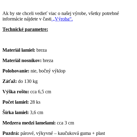
Ak by ste chceli vedieť viac o našej výrobe, všetky potrebné
informácie nájdete v časti
„Výroba“.
Technické parametre:
Materiál lamiel:
breza
Materiál nosníkov:
breza
Polohovanie:
nie, bočný výklop
Záťaž:
do 130 kg
Výška roštu:
cca 6,5 cm
Počet lamiel:
28 ks
Šírka lamiel:
3,6 cm
Medzera medzi lamelami:
cca 3 cm
Puzdrá:
párové, výkyvné – kaučuková guma + plast