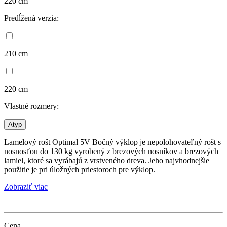
220 cm
Predĺžená verzia:
210 cm
220 cm
Vlastné rozmery:
Atyp
Lamelový rošt Optimal 5V Bočný výklop je nepolohovateľný rošt s
nosnosťou do 130 kg vyrobený z brezových nosníkov a brezových
lamiel, ktoré sa vyrábajú z vrstveného dreva. Jeho najvhodnejšie
použitie je pri úložných priestoroch pre výklop.
Zobraziť viac
Cena