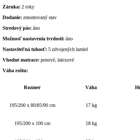
Záruka:
2 roky
Dodanie:
zmontovaný stav
Stredový pás:
áno
Možnosť nastavenia tvrdosti:
áno
Nastaviteľná tuhosť:
5 zdvojených lamiel
Vhodné matrace:
penové, latexové
Váha roštu:
Rozmer
Váha
Hr
195/200 x 80/85/90 cm
17 kg
195/200 x 100 cm
18 kg