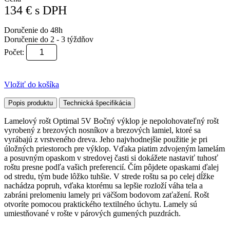
134
€
s DPH
Doručenie do 48h
Doručenie do 2 - 3 týždňov
Počet:
Vložiť do košíka
Popis produktu
Technická špecifikácia
Lamelový rošt Optimal 5V Bočný výklop je nepolohovateľný rošt
vyrobený z brezových nosníkov a brezových lamiel, ktoré sa
vyrábajú z vrstveného dreva. Jeho najvhodnejšie použitie je pri
úložných priestoroch pre výklop. Vďaka piatim zdvojeným lamelám
a posuvným opaskom v stredovej časti si dokážete nastaviť tuhosť
roštu presne podľa vašich preferencií. Čím pôjdete opaskami ďalej
od stredu, tým bude lôžko tuhšie. V strede roštu sa po celej dĺžke
nachádza popruh, vďaka ktorému sa lepšie rozloží váha tela a
zabráni prelomeniu lamely pri väčšom bodovom zaťažení. Rošt
otvoríte pomocou praktického textilného úchytu. Lamely sú
umiestňované v rošte v párových gumených puzdrách.