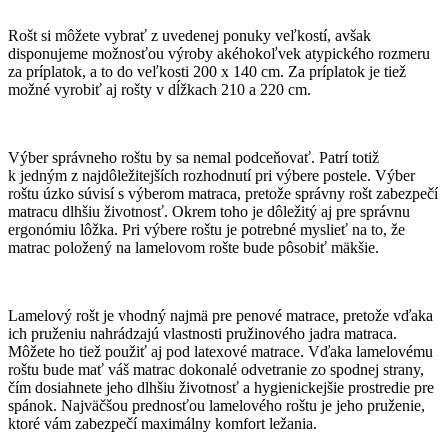
Rošt si môžete vybrať z uvedenej ponuky veľkostí, avšak
disponujeme možnosťou výroby akéhokoľvek atypického rozmeru
za príplatok, a to do veľkosti 200 x 140 cm. Za príplatok je tiež
možné vyrobiť aj rošty v dĺžkach 210 a 220 cm.
Výber správneho roštu by sa nemal podceňovať. Patrí totiž
k jedným z najdôležitejších rozhodnutí pri výbere postele. Výber
roštu úzko súvisí s výberom matraca, pretože správny rošt zabezpečí
matracu dlhšiu životnosť. Okrem toho je dôležitý aj pre správnu
ergonómiu lôžka. Pri výbere roštu je potrebné myslieť na to, že
matrac položený na lamelovom rošte bude pôsobiť mäkšie.
Lamelový rošt je vhodný najmä pre penové matrace, pretože vďaka
ich pruženiu nahrádzajú vlastnosti pružinového jadra matraca.
Môžete ho tiež použiť aj pod latexové matrace. Vďaka lamelovému
roštu bude mať váš matrac dokonalé odvetranie zo spodnej strany,
čím dosiahnete jeho dlhšiu životnosť a hygienickejšie prostredie pre
spánok. Najväčšou prednosťou lamelového roštu je jeho pruženie,
ktoré vám zabezpečí maximálny komfort ležania.