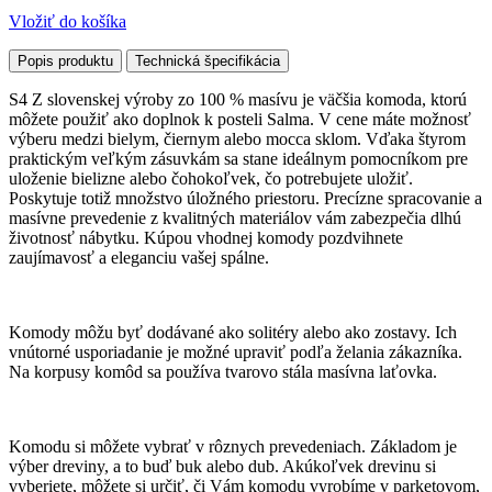
Vložiť do košíka
Popis produktu
Technická špecifikácia
S4 Z slovenskej výroby zo 100 % masívu je väčšia komoda, ktorú
môžete použiť ako doplnok k posteli Salma. V cene máte možnosť
výberu medzi bielym, čiernym alebo mocca sklom. Vďaka štyrom
praktickým veľkým zásuvkám sa stane ideálnym pomocníkom pre
uloženie bielizne alebo čohokoľvek, čo potrebujete uložiť.
Poskytuje totiž množstvo úložného priestoru. Precízne spracovanie a
masívne prevedenie z kvalitných materiálov vám zabezpečia dlhú
životnosť nábytku. Kúpou vhodnej komody pozdvihnete
zaujímavosť a eleganciu vašej spálne.
Komody môžu byť dodávané ako solitéry alebo ako zostavy. Ich
vnútorné usporiadanie je možné upraviť podľa želania zákazníka.
Na korpusy komôd sa používa tvarovo stála masívna laťovka.
Komodu si môžete vybrať v rôznych prevedeniach. Základom je
výber dreviny, a to buď buk alebo dub. Akúkoľvek drevinu si
vyberiete, môžete si určiť, či Vám komodu vyrobíme v parketovom,