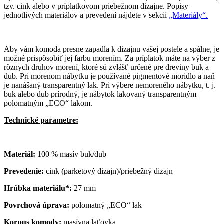
tzv. cink alebo v príplatkovom priebežnom dizajne. Popisy
jednotlivých materiálov a prevedení nájdete v sekcii
„Materiály“.
Aby vám komoda presne zapadla k dizajnu vašej postele a spálne, je
možné prispôsobiť jej farbu morením. Za príplatok máte na výber z
rôznych druhov morení, ktoré sú zvlášť určené pre dreviny buk a
dub. Pri morenom nábytku je používané pigmentové moridlo a naň
je nanášaný transparentný lak. Pri výbere nemoreného nábytku, t. j.
buk alebo dub prírodný, je nábytok lakovaný transparentným
polomatným „ECO“ lakom.
Technické parametre:
Materiál:
100 % masív buk/dub
Prevedenie:
cink (parketový dizajn)/priebežný dizajn
Hrúbka materiálu*:
27 mm
Povrchová úprava:
polomatný „ECO“ lak
Korpus komody:
masívna laťovka