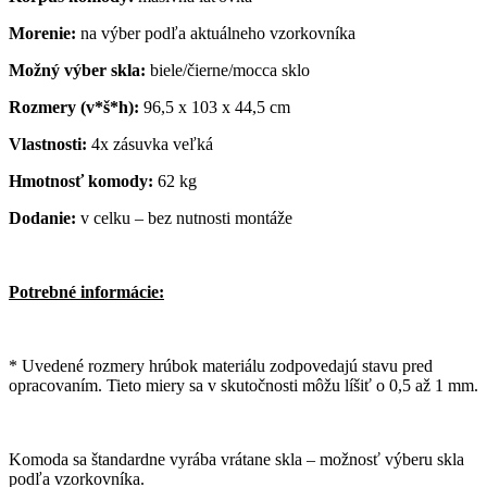
Morenie:
na výber podľa aktuálneho vzorkovníka
Možný výber skla:
biele/čierne/mocca sklo
Rozmery (v*š*h):
96,5 x 103 x 44,5 cm
Vlastnosti:
4x zásuvka veľká
Hmotnosť komody:
62 kg
Dodanie:
v celku – bez nutnosti montáže
Potrebné informácie:
* Uvedené rozmery hrúbok materiálu zodpovedajú stavu pred
opracovaním. Tieto miery sa v skutočnosti môžu líšiť o 0,5 až 1 mm.
Komoda sa štandardne vyrába vrátane skla – možnosť výberu skla
podľa vzorkovníka.