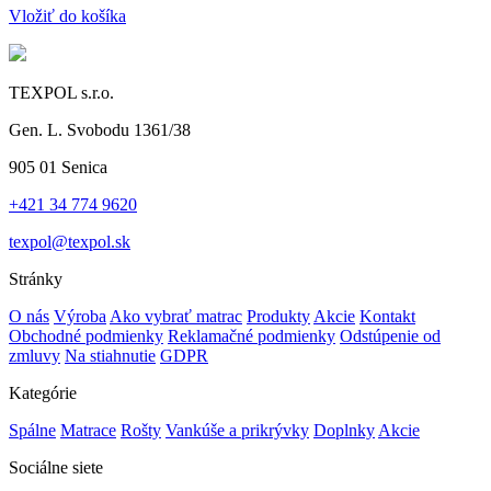
Vložiť do košíka
TEXPOL s.r.o.
Gen. L. Svobodu 1361/38
905 01 Senica
+421 34 774 9620
texpol@texpol.sk
Stránky
O nás
Výroba
Ako vybrať matrac
Produkty
Akcie
Kontakt
Obchodné podmienky
Reklamačné podmienky
Odstúpenie od
zmluvy
Na stiahnutie
GDPR
Kategórie
Spálne
Matrace
Rošty
Vankúše a prikrývky
Doplnky
Akcie
Sociálne siete