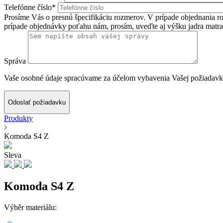
Telefónne číslo*
Prosíme Vás o presnú špecifikáciu rozmerov. V prípade objednania roš
prípade objednávky poťahu nám, prosím, uveďte aj výšku jadra matra
Správa
Vaše osobné údaje spracúvame za účelom vybavenia Vašej požiadavky
Odoslať požiadavku
Produkty
Komoda S4 Z
Sleva
Komoda S4 Z
Výběr materiálu: