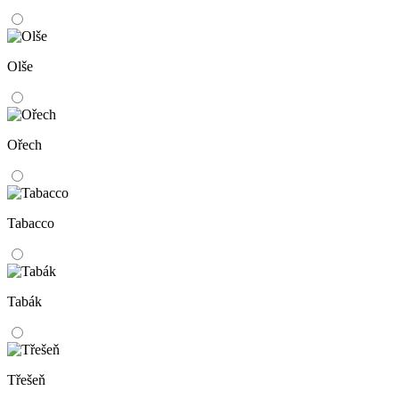
Olše
Ořech
Tabacco
Tabák
Třešeň