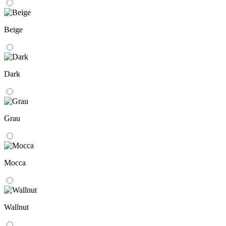
Beige
Dark
Grau
Mocca
Wallnut