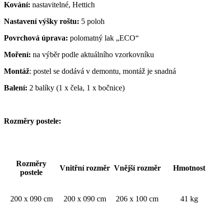
Kování:
nastavitelné, Hettich
Nastavení výšky roštu:
5 poloh
Povrchová úprava:
polomatný lak „ECO“
Moření:
na výběr podle aktuálního vzorkovníku
Montáž
: postel se dodává v demontu, montáž je snadná
Balení:
2 balíky (1 x čela, 1 x bočnice)
Rozměry postele:
Rozměry
Vnitřní rozměr
Vnější rozměr
Hmotnost
postele
200 x 090 cm
200 x 090 cm
206 x 100 cm
41 kg