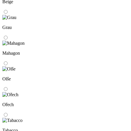
Beige
Grau
Mahagon
Olše
Ořech
Tabacco