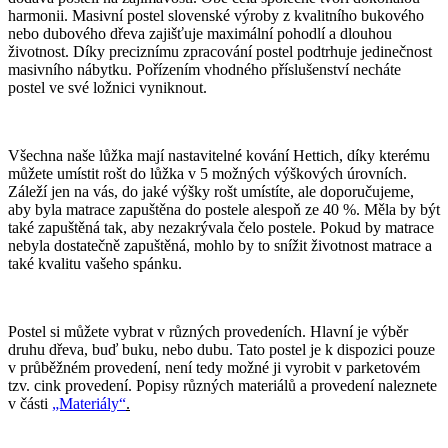
harmonii. Masivní postel slovenské výroby z kvalitního bukového
nebo dubového dřeva zajišťuje maximální pohodlí a dlouhou
životnost. Díky preciznímu zpracování postel podtrhuje jedinečnost
masivního nábytku. Pořízením vhodného příslušenství necháte
postel ve své ložnici vyniknout.
Všechna naše lůžka mají nastavitelné kování Hettich, díky kterému
můžete umístit rošt do lůžka v 5 možných výškových úrovních.
Záleží jen na vás, do jaké výšky rošt umístíte, ale doporučujeme,
aby byla matrace zapuštěna do postele alespoň ze 40 %. Měla by být
také zapuštěná tak, aby nezakrývala čelo postele. Pokud by matrace
nebyla dostatečně zapuštěná, mohlo by to snížit životnost matrace a
také kvalitu vašeho spánku.
Postel si můžete vybrat v různých provedeních. Hlavní je výběr
druhu dřeva, buď buku, nebo dubu. Tato postel je k dispozici pouze
v průběžném provedení, není tedy možné ji vyrobit v parketovém
tzv. cink provedení. Popisy různých materiálů a provedení naleznete
v části
„Materiály“
.