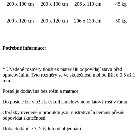
200 x 100 cm
200 x 100 cm
206 x 110 cm
45 kg
200 x 120 cm
200 x 120 cm
206 x 130 cm
50 kg
Potřebné informace:
* Uvedené rozměry tloušťek materiálu odpovídají stavu před
opracováním. Tyto rozměry se ve skutečnosti mohou lišit o 0,5 až 1
mm.
Postel je dodávána bez roštu a matrace.
Do postele lze vložit jakýkoli lamelový nebo latový rošt v rámu.
Obrázky uvedené u produktu jsou ilustrativní a nemusí přesně
odpovídat skutečnosti.
Doba dodání je 3–5 týdnů od objednání.