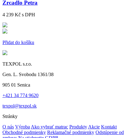
Zrcadlo Petra
4 239 Kč
s DPH
Přidat do košíku
TEXPOL s.r.o.
Gen. L. Svobodu 1361/38
905 01 Senica
+421 34 774 9620
texpol@texpol.sk
Stránky
O nás
Výroba
Ako vybrať matrac
Produkty
Akcie
Kontakt
Obchodné podmienky
Reklamačné podmienky
Odstúpenie od
zmluvy
Na stiahnutie
GDPR