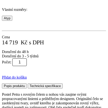
Vlastní rozměry:
Atyp
Cena
14 719
Kč
s DPH
Doručení do 48 h
Doručení do 3 - 5 týdnů
Počet:
Přidat do košíku
Popis produktu
Technická specifikace
Postel Petra s rovným čelem u nohou vás zaujme svými
propracovanými liniemi a průběžným designem. Originální čelo se
zaoblenými tvary, uvnitř kterého je zakomponován rovný výřez,
dodává posteli na zajímavosti. Obě čela společně tvoří dokonalou