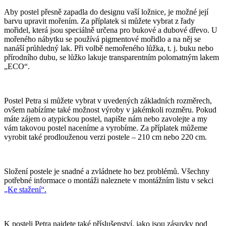
Aby postel přesně zapadla do designu vaší ložnice, je možné její
barvu upravit mořením. Za příplatek si můžete vybrat z řady
mořidel, která jsou speciálně určena pro bukové a dubové dřevo. U
mořeného nábytku se používá pigmentové mořidlo a na něj se
nanáší průhledný lak. Při volbě nemořeného lůžka, t. j. buku nebo
přírodního dubu, se lůžko lakuje transparentním polomatným lakem
„ECO“.
Postel Petra si můžete vybrat v uvedených základních rozměrech,
ovšem nabízíme také možnost výroby v jakémkoli rozměru. Pokud
máte zájem o atypickou postel, napište nám nebo zavolejte a my
vám takovou postel naceníme a vyrobíme. Za příplatek můžeme
vyrobit také prodlouženou verzi postele – 210 cm nebo 220 cm.
Složení postele je snadné a zvládnete ho bez problémů. Všechny
potřebné informace o montáži naleznete v montážním listu v sekci
„Ke stažení“.
K posteli Petra najdete také příslušenství, jako jsou zásuvky pod