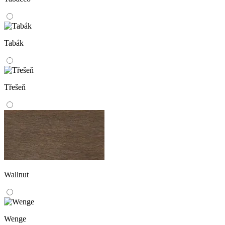
Tabák
Třešeň
Wallnut
Wenge