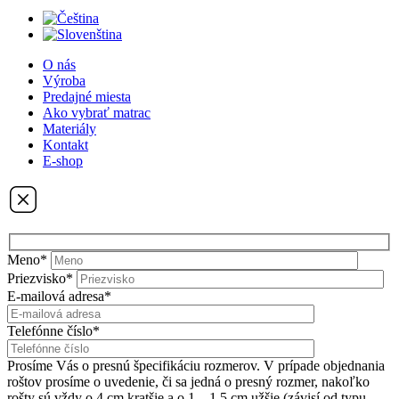
O nás
Výroba
Predajné miesta
Ako vybrať matrac
Materiály
Kontakt
E-shop
Meno*
Priezvisko*
E-mailová adresa*
Telefónne číslo*
Prosíme Vás o presnú špecifikáciu rozmerov. V prípade objednania
roštov prosíme o uvedenie, či sa jedná o presný rozmer, nakoľko
rošty sú vždy o 4 cm kratšie a o 1 – 1,5 cm užšie (závisí od typu